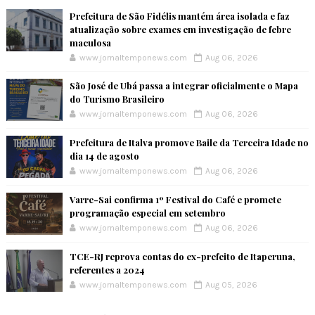
Prefeitura de São Fidélis mantém área isolada e faz
atualização sobre exames em investigação de febre
maculosa
www.jornaltemponews.com
Aug 06, 2026
São José de Ubá passa a integrar oficialmente o Mapa
do Turismo Brasileiro
www.jornaltemponews.com
Aug 06, 2026
Prefeitura de Italva promove Baile da Terceira Idade no
dia 14 de agosto
www.jornaltemponews.com
Aug 06, 2026
Varre-Sai confirma 1º Festival do Café e promete
programação especial em setembro
www.jornaltemponews.com
Aug 06, 2026
TCE-RJ reprova contas do ex-prefeito de Itaperuna,
referentes a 2024
www.jornaltemponews.com
Aug 05, 2026