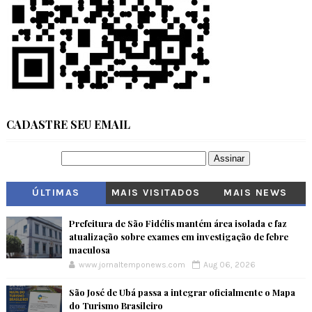
CADASTRE SEU EMAIL
ÚLTIMAS
MAIS VISITADOS
MAIS NEWS
Prefeitura de São Fidélis mantém área isolada e faz
atualização sobre exames em investigação de febre
maculosa
www.jornaltemponews.com
Aug 06, 2026
São José de Ubá passa a integrar oficialmente o Mapa
do Turismo Brasileiro