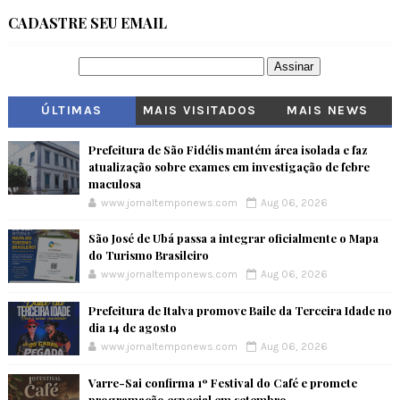
CADASTRE SEU EMAIL
ÚLTIMAS
MAIS VISITADOS
MAIS NEWS
Prefeitura de São Fidélis mantém área isolada e faz
atualização sobre exames em investigação de febre
maculosa
www.jornaltemponews.com
Aug 06, 2026
São José de Ubá passa a integrar oficialmente o Mapa
do Turismo Brasileiro
www.jornaltemponews.com
Aug 06, 2026
Prefeitura de Italva promove Baile da Terceira Idade no
dia 14 de agosto
www.jornaltemponews.com
Aug 06, 2026
Varre-Sai confirma 1º Festival do Café e promete
programação especial em setembro