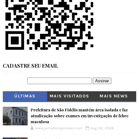
CADASTRE SEU EMAIL
ÚLTIMAS
MAIS VISITADOS
MAIS NEWS
Prefeitura de São Fidélis mantém área isolada e faz
atualização sobre exames em investigação de febre
maculosa
www.jornaltemponews.com
Aug 06, 2026