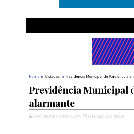
Home
Cidades
Previdência Municipal de Porciúncula en
Previdência Municipal d
alarmante
www.jornaltemponews.com
1 year ago
Cidades,