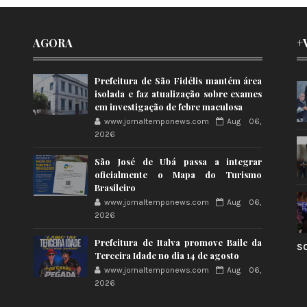
AGORA
+
Prefeitura de São Fidélis mantém área
isolada e faz atualização sobre exames
em investigação de febre maculosa
www.jornaltemponews.com
Aug 06,
2026
São José de Ubá passa a integrar
oficialmente o Mapa do Turismo
Brasileiro
www.jornaltemponews.com
Aug 06,
2026
Prefeitura de Italva promove Baile da
S
Terceira Idade no dia 14 de agosto
www.jornaltemponews.com
Aug 06,
2026