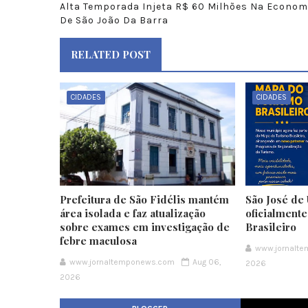
Alta Temporada Injeta R$ 60 Milhões Na Econom
De São João Da Barra
RELATED POST
CIDADES
CIDADES
Prefeitura de São Fidélis mantém
São José de 
área isolada e faz atualização
oficialment
sobre exames em investigação de
Brasileiro
febre maculosa
www.jornalt
www.jornaltemponews.com
Aug 06,
2026
2026