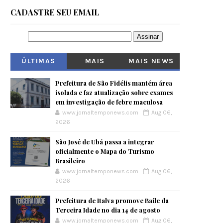
CADASTRE SEU EMAIL
ÚLTIMAS
MAIS
MAIS NEWS
VISITADOS
Prefeitura de São Fidélis mantém área
isolada e faz atualização sobre exames
em investigação de febre maculosa
www.jornaltemponews.com
Aug 06,
2026
São José de Ubá passa a integrar
oficialmente o Mapa do Turismo
Brasileiro
www.jornaltemponews.com
Aug 06,
2026
Prefeitura de Italva promove Baile da
Terceira Idade no dia 14 de agosto
www.jornaltemponews.com
Aug 06,