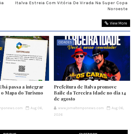
ia
Italva Estreia Com Vitória De Virada Na Super Copa
Noroeste
View More
CIDADES
Ubá passa a integrar
Prefeitura de Italva promove
e o Mapa do Turismo
Baile da Terceira Idade no dia 14
de agosto
emponews.com
Aug 06,
www.jornaltemponews.com
Aug 06,
2026