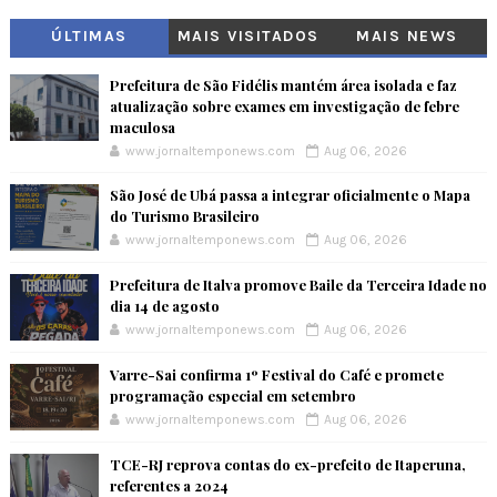
ÚLTIMAS
MAIS VISITADOS
MAIS NEWS
Prefeitura de São Fidélis mantém área isolada e faz
atualização sobre exames em investigação de febre
maculosa
www.jornaltemponews.com
Aug 06, 2026
São José de Ubá passa a integrar oficialmente o Mapa
do Turismo Brasileiro
www.jornaltemponews.com
Aug 06, 2026
Prefeitura de Italva promove Baile da Terceira Idade no
dia 14 de agosto
www.jornaltemponews.com
Aug 06, 2026
Varre-Sai confirma 1º Festival do Café e promete
programação especial em setembro
www.jornaltemponews.com
Aug 06, 2026
TCE-RJ reprova contas do ex-prefeito de Itaperuna,
referentes a 2024