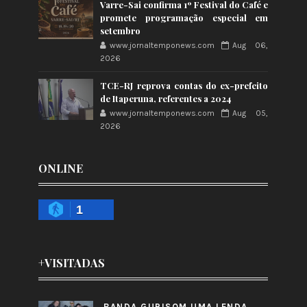
Varre-Sai confirma 1º Festival do Café e
promete programação especial em
setembro
www.jornaltemponews.com
Aug 06,
2026
TCE-RJ reprova contas do ex-prefeito
de Itaperuna, referentes a 2024
www.jornaltemponews.com
Aug 05,
2026
ONLINE
1
+VISITADAS
BANDA GURISOM UMA LENDA