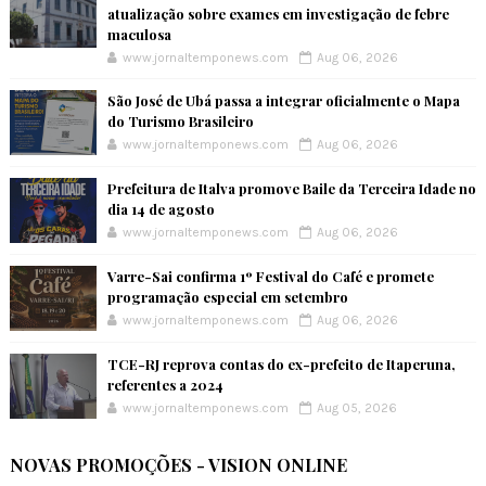
atualização sobre exames em investigação de febre
maculosa
www.jornaltemponews.com
Aug 06, 2026
São José de Ubá passa a integrar oficialmente o Mapa
do Turismo Brasileiro
www.jornaltemponews.com
Aug 06, 2026
Prefeitura de Italva promove Baile da Terceira Idade no
dia 14 de agosto
www.jornaltemponews.com
Aug 06, 2026
Varre-Sai confirma 1º Festival do Café e promete
programação especial em setembro
www.jornaltemponews.com
Aug 06, 2026
TCE-RJ reprova contas do ex-prefeito de Itaperuna,
referentes a 2024
www.jornaltemponews.com
Aug 05, 2026
NOVAS PROMOÇÕES - VISION ONLINE