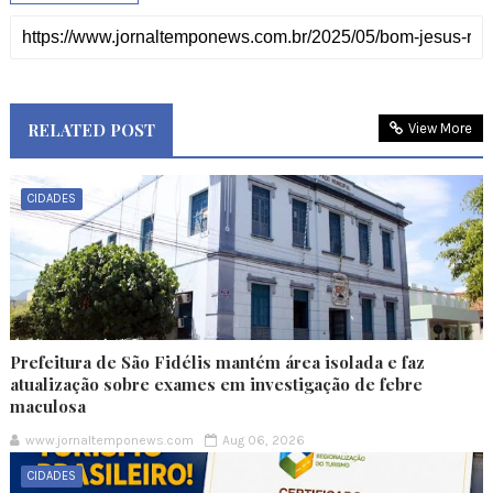
RELATED POST
View More
CIDADES
Prefeitura de São Fidélis mantém área isolada e faz
atualização sobre exames em investigação de febre
maculosa
www.jornaltemponews.com
Aug 06, 2026
CIDADES