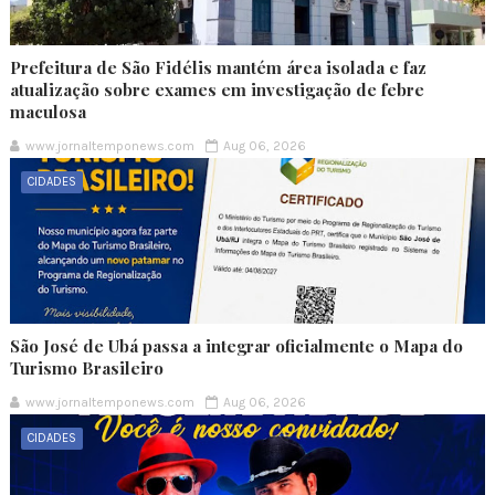
Prefeitura de São Fidélis mantém área isolada e faz
atualização sobre exames em investigação de febre
maculosa
www.jornaltemponews.com
Aug 06, 2026
CIDADES
São José de Ubá passa a integrar oficialmente o Mapa do
Turismo Brasileiro
www.jornaltemponews.com
Aug 06, 2026
CIDADES