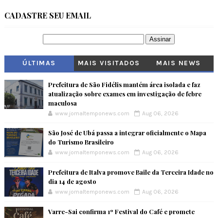
CADASTRE SEU EMAIL
ÚLTIMAS
MAIS VISITADOS
MAIS NEWS
Prefeitura de São Fidélis mantém área isolada e faz
atualização sobre exames em investigação de febre
maculosa
www.jornaltemponews.com
Aug 06, 2026
São José de Ubá passa a integrar oficialmente o Mapa
do Turismo Brasileiro
www.jornaltemponews.com
Aug 06, 2026
Prefeitura de Italva promove Baile da Terceira Idade no
dia 14 de agosto
www.jornaltemponews.com
Aug 06, 2026
Varre-Sai confirma 1º Festival do Café e promete