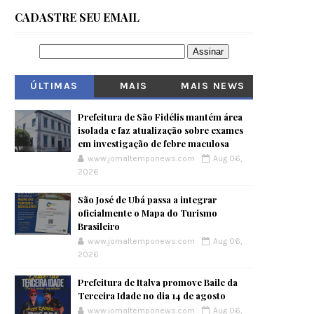
CADASTRE SEU EMAIL
ÚLTIMAS
MAIS
MAIS NEWS
VISITADOS
Prefeitura de São Fidélis mantém área
isolada e faz atualização sobre exames
em investigação de febre maculosa
www.jornaltemponews.com
Aug 06,
2026
São José de Ubá passa a integrar
oficialmente o Mapa do Turismo
Brasileiro
www.jornaltemponews.com
Aug 06,
2026
Prefeitura de Italva promove Baile da
Terceira Idade no dia 14 de agosto
www.jornaltemponews.com
Aug 06,