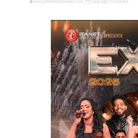
www.jornaltemponews.com
1 year ago
Cidades,