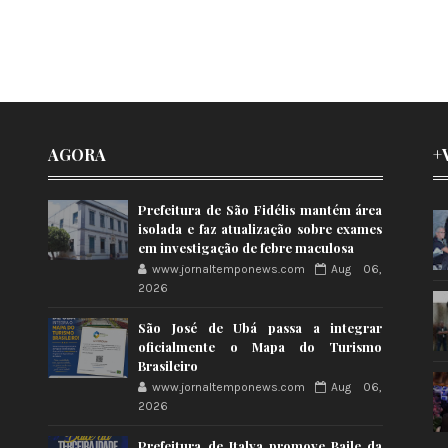
AGORA
+
Prefeitura de São Fidélis mantém área
isolada e faz atualização sobre exames
em investigação de febre maculosa
www.jornaltemponews.com
Aug 06,
2026
São José de Ubá passa a integrar
oficialmente o Mapa do Turismo
Brasileiro
www.jornaltemponews.com
Aug 06,
2026
Prefeitura de Italva promove Baile da