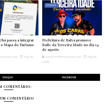
CIDADES
Ubá passa a integrar
Prefeitura de Italva promove
e o Mapa do Turismo
Baile da Terceira Idade no dia 14
de agosto
emponews.com
Aug 06,
www.jornaltemponews.com
Aug 06,
2026
DISQUS
FACEBOOK
M COMENTÁRIO:
 UM COMENTÁRIO