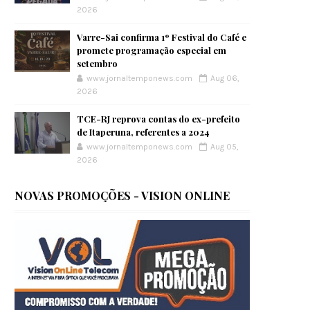
2026
Varre-Sai confirma 1º Festival do Café e
promete programação especial em
setembro
www.jornaltemponews.com
Aug 06,
2026
TCE-RJ reprova contas do ex-prefeito
de Itaperuna, referentes a 2024
www.jornaltemponews.com
Aug 05,
2026
NOVAS PROMOÇÕES - VISION ONLINE