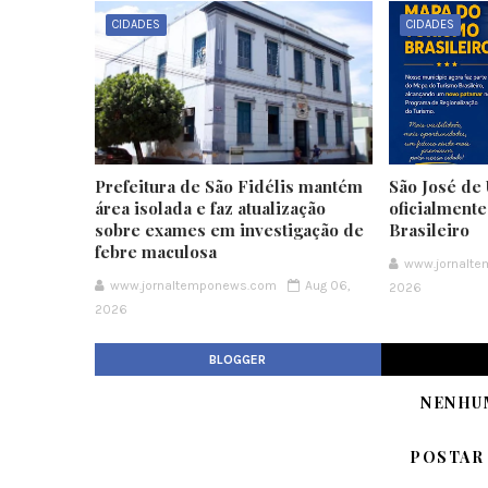
CIDADES
CIDADES
Prefeitura de São Fidélis mantém
São José de 
área isolada e faz atualização
oficialment
sobre exames em investigação de
Brasileiro
febre maculosa
www.jornalt
www.jornaltemponews.com
Aug 06,
2026
2026
BLOGGER
NENHU
POSTAR