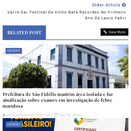
Older Article
Varre-Sai: Festival De Vinho Bate Recordes No Primeiro
Ano De Lauro Fabri
RELATED POST
View More
CIDADES
Prefeitura de São Fidélis mantém área isolada e faz
atualização sobre exames em investigação de febre
maculosa
www.jornaltemponews.com
Aug 06, 2026
CIDADES