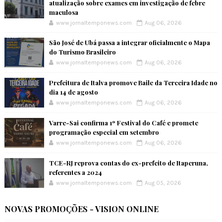
atualização sobre exames em investigação de febre
maculosa
www.jornaltemponews.com
Aug 06, 2026
São José de Ubá passa a integrar oficialmente o Mapa
do Turismo Brasileiro
www.jornaltemponews.com
Aug 06, 2026
Prefeitura de Italva promove Baile da Terceira Idade no
dia 14 de agosto
www.jornaltemponews.com
Aug 06, 2026
Varre-Sai confirma 1º Festival do Café e promete
programação especial em setembro
www.jornaltemponews.com
Aug 06, 2026
TCE-RJ reprova contas do ex-prefeito de Itaperuna,
referentes a 2024
www.jornaltemponews.com
Aug 05, 2026
NOVAS PROMOÇÕES - VISION ONLINE