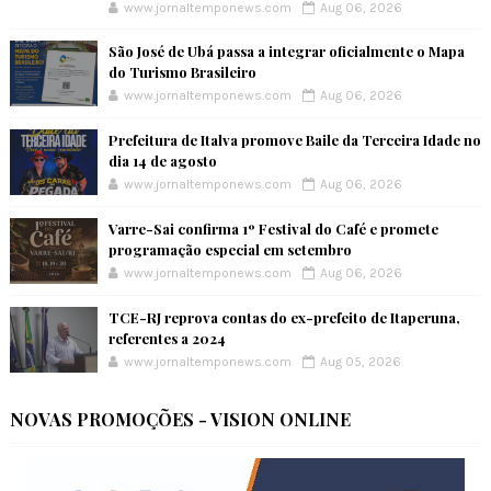
www.jornaltemponews.com
Aug 06, 2026
São José de Ubá passa a integrar oficialmente o Mapa
do Turismo Brasileiro
www.jornaltemponews.com
Aug 06, 2026
Prefeitura de Italva promove Baile da Terceira Idade no
dia 14 de agosto
www.jornaltemponews.com
Aug 06, 2026
Varre-Sai confirma 1º Festival do Café e promete
programação especial em setembro
www.jornaltemponews.com
Aug 06, 2026
TCE-RJ reprova contas do ex-prefeito de Itaperuna,
referentes a 2024
www.jornaltemponews.com
Aug 05, 2026
NOVAS PROMOÇÕES - VISION ONLINE