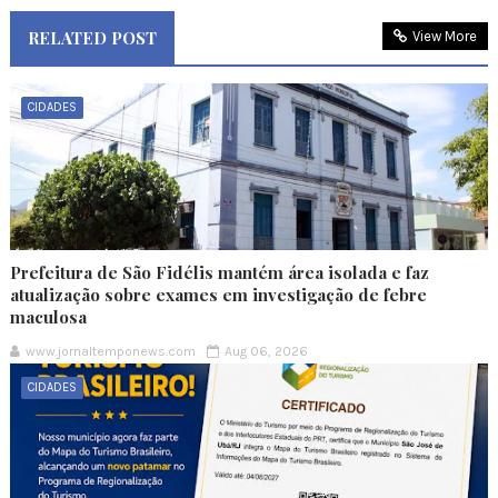
RELATED POST
View More
CIDADES
Prefeitura de São Fidélis mantém área isolada e faz
atualização sobre exames em investigação de febre
maculosa
www.jornaltemponews.com
Aug 06, 2026
CIDADES