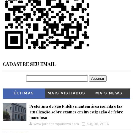
CADASTRE SEU EMAIL
ÚLTIMAS
MAIS VISITADOS
MAIS NEWS
Prefeitura de São Fidélis mantém área isolada e faz
atualização sobre exames em investigação de febre
maculosa
www.jornaltemponews.com
Aug 06, 2026