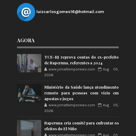
luizcarlosgomes16@hotmail.com
AGORA
TCE-RJ reprova contas do ex-prefeito
de Itaperuna, referentes a 2024
www.jornaltemponews.com
Aug 05,
2026
Ministério da Saúde lança atendimento
remoto para pessoas com vício em
apostas e jogos
www.jornaltemponews.com
Aug 05,
2026
Itaperuna cria comitê para enfrentar os
efeitos do El Niño
www.jornaltemponews.com
Aug 05,