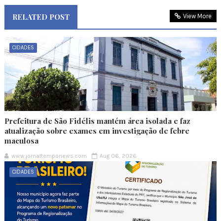
RELATED POST
View More
CIDADES
Prefeitura de São Fidélis mantém área isolada e faz
atualização sobre exames em investigação de febre
maculosa
www.jornaltemponews.com
Aug 06, 2026
CIDADES