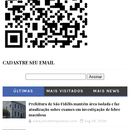
CADASTRE SEU EMAIL
ÚLTIMAS
MAIS VISITADOS
MAIS NEWS
Prefeitura de São Fidélis mantém área isolada e faz
atualização sobre exames em investigação de febre
maculosa
www.jornaltemponews.com
Aug 06, 2026