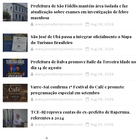
Prefeitura de São Fidélis mantém área isolada e faz
atualização sobre exames em investigação de febre
maculosa
www.jornaltemponews.com
Aug 06, 2026
São José de Ubá passa a integrar oficialmente o Mapa
do Turismo Brasileiro
www.jornaltemponews.com
Aug 06, 2026
Prefeitura de Italva promove Baile da Terceira Idade no
dia 14 de agosto
www.jornaltemponews.com
Aug 06, 2026
Varre-Sai confirma 1º Festival do Café e promete
programação especial em setembro
www.jornaltemponews.com
Aug 06, 2026
TCE-RJ reprova contas do ex-prefeito de Itaperuna,
referentes a 2024
www.jornaltemponews.com
Aug 05, 2026