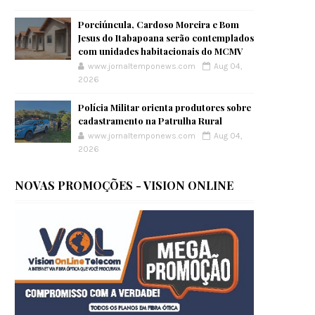
Porciúncula, Cardoso Moreira e Bom
Jesus do Itabapoana serão contemplados
com unidades habitacionais do MCMV
www.jornaltemponews.com
Aug 04,
2026
Polícia Militar orienta produtores sobre
cadastramento na Patrulha Rural
www.jornaltemponews.com
Aug 04,
2026
NOVAS PROMOÇÕES - VISION ONLINE