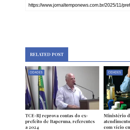
RELATED POST
CIDADES
CIDADES
TCE-RJ reprova contas do ex-
Ministério 
prefeito de Itaperuna, referentes
atendimento
a 2024
com vício e