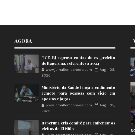
AGORA
+
TCE-RJ reprova contas do ex-prefeito
de Itaperuna, referentes a 2024
www.jornaltemponews.com
Aug 05,
2026
Ministério da Saúde lança atendimento
remoto para pessoas com vício em
apostas e jogos
www.jornaltemponews.com
Aug 05,
2026
Itaperuna cria comitê para enfrentar os
efeitos do El Niño
S