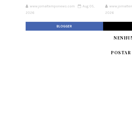
www.jornaltemponews.com
Aug 05,
www.jornalt
2026
2026
BLOGGER
NENHU
POSTAR