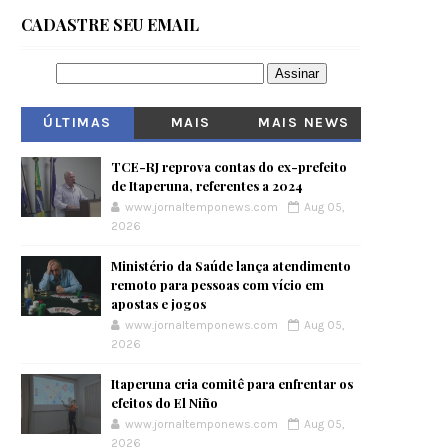
CADASTRE SEU EMAIL
ÚLTIMAS
MAIS
MAIS NEWS
VISITADOS
TCE-RJ reprova contas do ex-prefeito
de Itaperuna, referentes a 2024
www.jornaltemponews.com
Aug 05,
2026
Ministério da Saúde lança atendimento
remoto para pessoas com vício em
apostas e jogos
www.jornaltemponews.com
Aug 05,
2026
Itaperuna cria comitê para enfrentar os
efeitos do El Niño
www.jornaltemponews.com
Aug 05,
2026