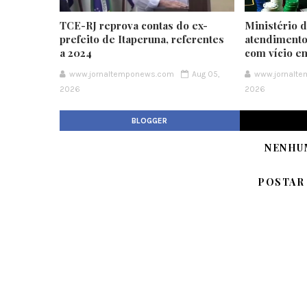
TCE-RJ reprova contas do ex-
Ministério 
prefeito de Itaperuna, referentes
atendimento
a 2024
com vício e
www.jornaltemponews.com
Aug 05,
www.jornalt
2026
2026
BLOGGER
NENHU
POSTAR