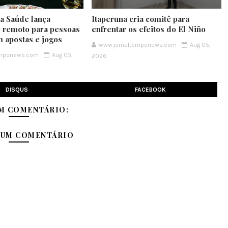
da Saúde lança
Itaperuna cria comitê para
 remoto para pessoas
enfrentar os efeitos do El Niño
m apostas e jogos
www.jornaltemponews.com
Aug 05,
emponews.com
Aug 05,
2026
DISQUS
FACEBOOK
M COMENTÁRIO:
 UM COMENTÁRIO