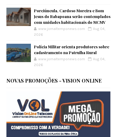
Porciúncula, Cardoso Moreira e Bom
Jesus do Itabapoana serão contemplados
com unidades habitacionais do MCMV
www.jornaltemponews.com
Aug 04,
2026
Polícia Militar orienta produtores sobre
cadastramento na Patrulha Rural
www.jornaltemponews.com
Aug 04,
2026
NOVAS PROMOÇÕES - VISION ONLINE