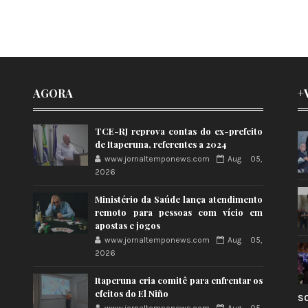
AGORA
+
TCE-RJ reprova contas do ex-prefeito
de Itaperuna, referentes a 2024
www.jornaltemponews.com
Aug 05,
2026
Ministério da Saúde lança atendimento
remoto para pessoas com vício em
apostas e jogos
www.jornaltemponews.com
Aug 05,
2026
Itaperuna cria comitê para enfrentar os
efeitos do El Niño
S