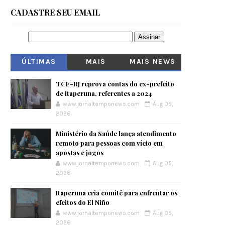
CADASTRE SEU EMAIL
ÚLTIMAS
MAIS
MAIS NEWS
VISITADOS
TCE-RJ reprova contas do ex-prefeito
de Itaperuna, referentes a 2024
www.jornaltemponews.com
Aug 05,
2026
Ministério da Saúde lança atendimento
remoto para pessoas com vício em
apostas e jogos
www.jornaltemponews.com
Aug 05,
2026
Itaperuna cria comitê para enfrentar os
efeitos do El Niño
www.jornaltemponews.com
Aug 05,
2026