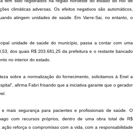
ca têm sido registrados na região noroeste do estado do Rio de
ões climáticas adversas. Os efeitos negativos são automáticos,
quando atingem unidades de saúde. Em Varre-Sai, no entanto, o
rincipal unidade de saúde do município, passa a contar com uma
,53, dos quais R$ 203.681,25 da prefeitura e o restante bancado
to no interior do estado.
teza sobre a normalização do fornecimento, solicitamos à Enel a
ital”, afirma Fabri frisando que a iniciativa garante que o gerador
el.
 e mais segurança para pacientes e profissionais de saúde. O
i pago com recursos próprios, dentro de uma obra total de R$
ssa ação reforça o compromisso com a vida, com a responsabilidade