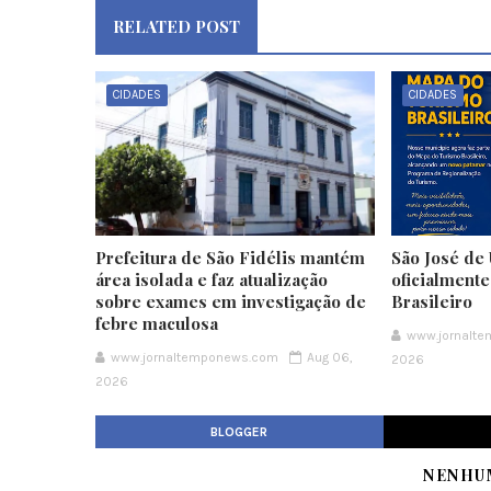
RELATED POST
CIDADES
CIDADES
Prefeitura de São Fidélis mantém
São José de 
área isolada e faz atualização
oficialment
sobre exames em investigação de
Brasileiro
febre maculosa
www.jornalt
www.jornaltemponews.com
Aug 06,
2026
2026
BLOGGER
NENHU