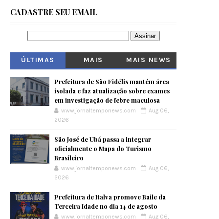
CADASTRE SEU EMAIL
ÚLTIMAS
MAIS
MAIS NEWS
VISITADOS
Prefeitura de São Fidélis mantém área
isolada e faz atualização sobre exames
em investigação de febre maculosa
www.jornaltemponews.com
Aug 06,
2026
São José de Ubá passa a integrar
oficialmente o Mapa do Turismo
Brasileiro
www.jornaltemponews.com
Aug 06,
2026
Prefeitura de Italva promove Baile da
Terceira Idade no dia 14 de agosto
www.jornaltemponews.com
Aug 06,