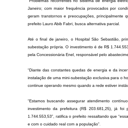
Problemas recorrentes no sistema de energia elétri
Janeiro; com maior frequência provocados por condiç
geram transtornos e preocupações, principalmente 
prefeito Lauro Abib Fabri, busca alternativa parcial.
Até o final de janeiro, o Hospital São Sebastião, p
subestação própria. O investimento é de R$ 1.744.553
pela Concessionária Enel, responsável pelo abastecimen
“Diante das constantes quedas de energia e da incer
instalação de uma mini-subestação exclusiva para o hosp
continue operando mesmo quando a rede estiver instáv
“Estamos buscando assegurar atendimento contínuo
investimento da prefeitura (R$ 203.681,25), já fo
1.744.553,53”, ratifica o prefeito ressaltando que “e
e com o cuidado real com a população”.