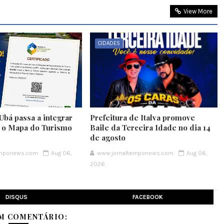
View More
CIDADES
Ubá passa a integrar
Prefeitura de Italva promove
e o Mapa do Turismo
Baile da Terceira Idade no dia 14
de agosto
emponews.com
Aug 06,
www.jornaltemponews.com
Aug 06,
2026
DISQUS
FACEBOOK
M COMENTÁRIO: