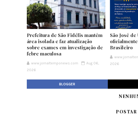
Prefeitura de São Fidélis mantém
São José de 
área isolada e faz atualização
oficialment
sobre exames em investigação de
Brasileiro
febre maculosa
www.jornalt
www.jornaltemponews.com
Aug 06,
2026
2026
BLOGGER
NENHU
POSTAR