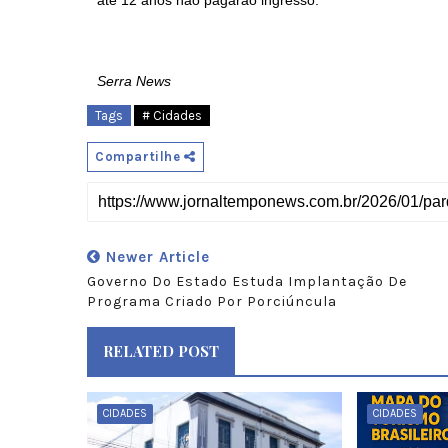
até 12 anos não pagarão ingresso.
Serra News
Tags
# Cidades
Compartilhe
Newer Article
Governo Do Estado Estuda Implantação De
Programa Criado Por Porciúncula
RELATED POST
CIDADES
CIDADES