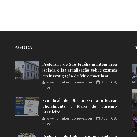
AGORA
+
Prefeitura de São Fidélis mantém área
isolada e faz atualização sobre exames
em investigação de febre maculosa
www.jornaltemponews.com
Aug 06,
2026
São José de Ubá passa a integrar
oficialmente o Mapa do Turismo
Brasileiro
www.jornaltemponews.com
Aug 06,
2026
Prefeitura de Italva promove Baile da