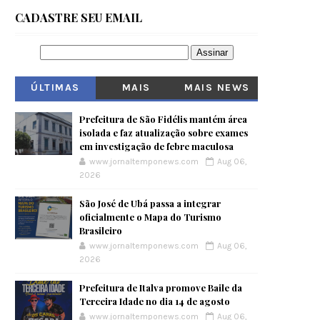
CADASTRE SEU EMAIL
ÚLTIMAS
MAIS
MAIS NEWS
VISITADOS
Prefeitura de São Fidélis mantém área
isolada e faz atualização sobre exames
em investigação de febre maculosa
www.jornaltemponews.com
Aug 06,
2026
São José de Ubá passa a integrar
oficialmente o Mapa do Turismo
Brasileiro
www.jornaltemponews.com
Aug 06,
2026
Prefeitura de Italva promove Baile da
Terceira Idade no dia 14 de agosto
www.jornaltemponews.com
Aug 06,