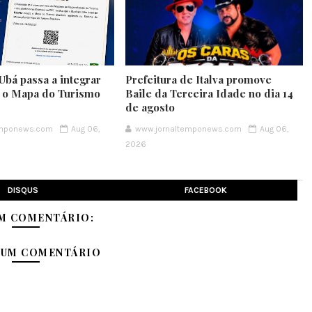
Ubá passa a integrar
Prefeitura de Italva promove
e o Mapa do Turismo
Baile da Terceira Idade no dia 14
de agosto
emponews.com
Aug 06,
www.jornaltemponews.com
Aug 06,
2026
DISQUS
FACEBOOK
M COMENTÁRIO:
 UM COMENTÁRIO