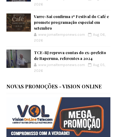
2026
Varre-Sai confirma 1º Festival do Café e
promete programação especial em
setembro
www.jornaltemponews.com
Aug 06,
2026
TCE-RJ reprova contas do ex-prefeito
de Itaperuna, referentes a 2024
www.jornaltemponews.com
Aug 05,
2026
NOVAS PROMOÇÕES - VISION ONLINE