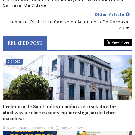
Carnaval Da Cidade
Older Article
Itaocara: Prefeitura Comunica Adiamento Do Carnaval
2026
RELATED POST
View More
CIDADES
Prefeitura de São Fidélis mantém área isolada e faz
atualização sobre exames em investigação de febre
maculosa
www.jornaltemponews.com
Aug 06, 2026