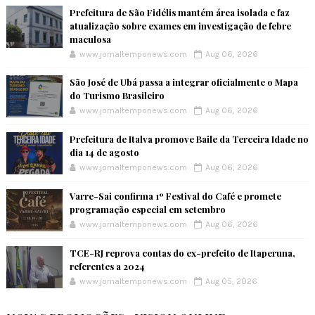
Prefeitura de São Fidélis mantém área isolada e faz
atualização sobre exames em investigação de febre
maculosa
www.jornaltemponews.com
Aug 06, 2026
São José de Ubá passa a integrar oficialmente o Mapa
do Turismo Brasileiro
www.jornaltemponews.com
Aug 06, 2026
Prefeitura de Italva promove Baile da Terceira Idade no
dia 14 de agosto
www.jornaltemponews.com
Aug 06, 2026
Varre-Sai confirma 1º Festival do Café e promete
programação especial em setembro
www.jornaltemponews.com
Aug 06, 2026
TCE-RJ reprova contas do ex-prefeito de Itaperuna,
referentes a 2024
www.jornaltemponews.com
Aug 05, 2026