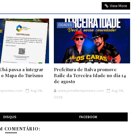
View More
CIDADES
Ubá passa a integrar
Prefeitura de Italva promove
e o Mapa do Turismo
Baile da Terceira Idade no dia 14
de agosto
emponews.com
Aug 06,
www.jornaltemponews.com
Aug 06,
2026
DISQUS
FACEBOOK
M COMENTÁRIO: