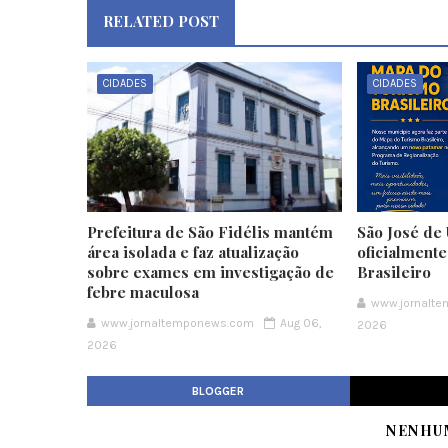
RELATED POST
CIDADES
CIDADES
Prefeitura de São Fidélis mantém
São José de 
área isolada e faz atualização
oficialment
sobre exames em investigação de
Brasileiro
febre maculosa
www.jornalt
www.jornaltemponews.com
Aug 06,
2026
2026
BLOGGER
NENHU