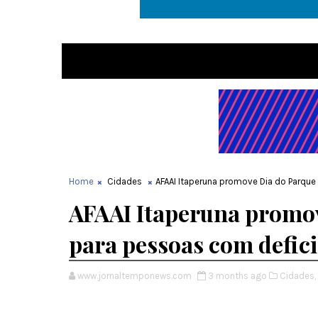
Home
Cidades
AFAAI Itaperuna promove Dia do Parque
AFAAI Itaperuna promov
para pessoas com defic
www.jornaltemponews.com
3 months ago
Cidades,