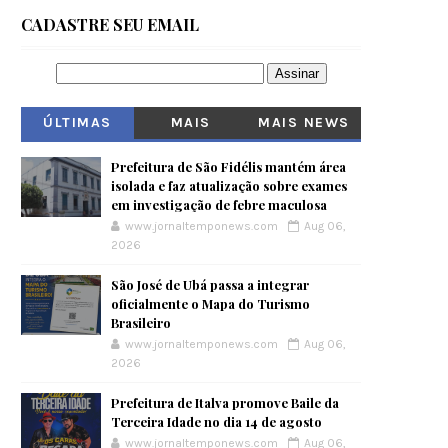
CADASTRE SEU EMAIL
ÚLTIMAS
MAIS
MAIS NEWS
VISITADOS
Prefeitura de São Fidélis mantém área
isolada e faz atualização sobre exames
em investigação de febre maculosa
www.jornaltemponews.com
Aug 06,
2026
São José de Ubá passa a integrar
oficialmente o Mapa do Turismo
Brasileiro
www.jornaltemponews.com
Aug 06,
2026
Prefeitura de Italva promove Baile da
Terceira Idade no dia 14 de agosto
www.jornaltemponews.com
Aug 06,