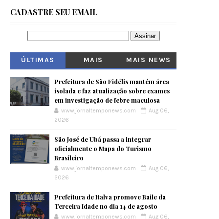
CADASTRE SEU EMAIL
ÚLTIMAS
MAIS
MAIS NEWS
VISITADOS
Prefeitura de São Fidélis mantém área
isolada e faz atualização sobre exames
em investigação de febre maculosa
www.jornaltemponews.com
Aug 06,
2026
São José de Ubá passa a integrar
oficialmente o Mapa do Turismo
Brasileiro
www.jornaltemponews.com
Aug 06,
2026
Prefeitura de Italva promove Baile da
Terceira Idade no dia 14 de agosto
www.jornaltemponews.com
Aug 06,