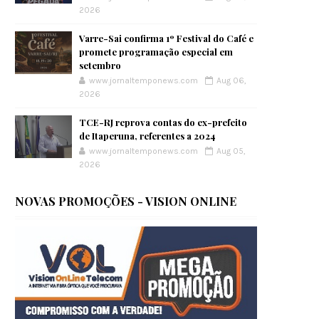
2026
Varre-Sai confirma 1º Festival do Café e
promete programação especial em
setembro
www.jornaltemponews.com
Aug 06,
2026
TCE-RJ reprova contas do ex-prefeito
de Itaperuna, referentes a 2024
www.jornaltemponews.com
Aug 05,
2026
NOVAS PROMOÇÕES - VISION ONLINE