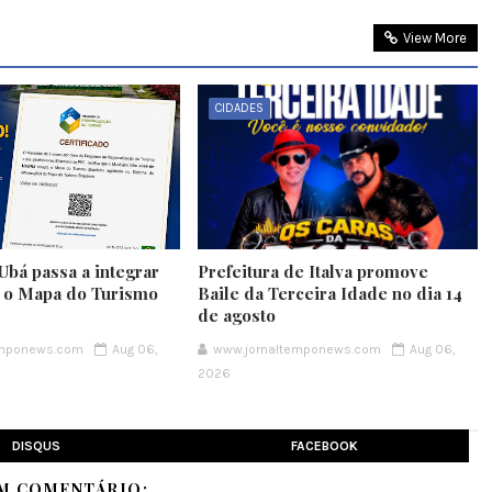
View More
CIDADES
Ubá passa a integrar
Prefeitura de Italva promove
e o Mapa do Turismo
Baile da Terceira Idade no dia 14
de agosto
emponews.com
Aug 06,
www.jornaltemponews.com
Aug 06,
2026
DISQUS
FACEBOOK
M COMENTÁRIO: