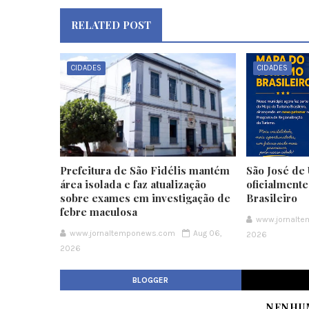
RELATED POST
CIDADES
CIDADES
Prefeitura de São Fidélis mantém
São José de 
área isolada e faz atualização
oficialment
sobre exames em investigação de
Brasileiro
febre maculosa
www.jornalt
www.jornaltemponews.com
Aug 06,
2026
2026
BLOGGER
NENHU