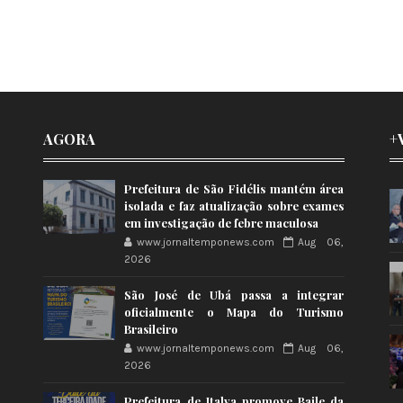
AGORA
+
Prefeitura de São Fidélis mantém área
isolada e faz atualização sobre exames
em investigação de febre maculosa
www.jornaltemponews.com
Aug 06,
2026
São José de Ubá passa a integrar
oficialmente o Mapa do Turismo
Brasileiro
www.jornaltemponews.com
Aug 06,
2026
Prefeitura de Italva promove Baile da