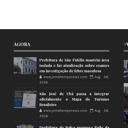
AGORA
+
Prefeitura de São Fidélis mantém área
isolada e faz atualização sobre exames
em investigação de febre maculosa
www.jornaltemponews.com
Aug 06,
2026
São José de Ubá passa a integrar
oficialmente o Mapa do Turismo
Brasileiro
www.jornaltemponews.com
Aug 06,
2026
Prefeitura de Italva promove Baile da