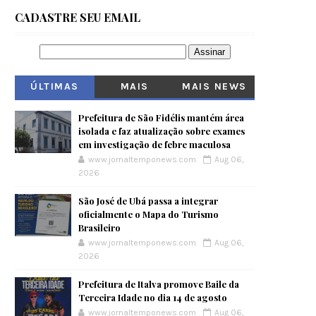
CADASTRE SEU EMAIL
ÚLTIMAS
MAIS
MAIS NEWS
VISITADOS
Prefeitura de São Fidélis mantém área
isolada e faz atualização sobre exames
em investigação de febre maculosa
www.jornaltemponews.com
Aug 06,
2026
São José de Ubá passa a integrar
oficialmente o Mapa do Turismo
Brasileiro
www.jornaltemponews.com
Aug 06,
2026
Prefeitura de Italva promove Baile da
Terceira Idade no dia 14 de agosto
www.jornaltemponews.com
Aug 06,