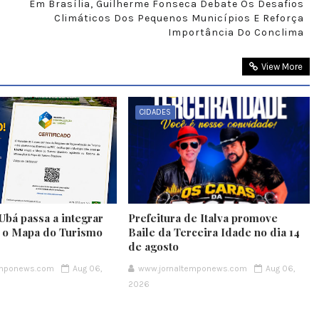
Em Brasília, Guilherme Fonseca Debate Os Desafios
Climáticos Dos Pequenos Municípios E Reforça
Importância Do Conclima
View More
CIDADES
Ubá passa a integrar
Prefeitura de Italva promove
e o Mapa do Turismo
Baile da Terceira Idade no dia 14
de agosto
emponews.com
Aug 06,
www.jornaltemponews.com
Aug 06,
2026