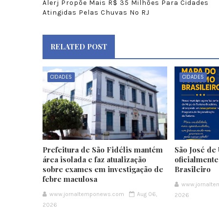
Alerj Propõe Mais R$ 35 Milhões Para Cidades
Atingidas Pelas Chuvas No RJ
RELATED POST
CIDADES
CIDADES
Prefeitura de São Fidélis mantém
São José de 
área isolada e faz atualização
oficialment
sobre exames em investigação de
Brasileiro
febre maculosa
www.jornalt
www.jornaltemponews.com
Aug 06,
2026
2026