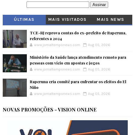
ÚLTIMAS
MAIS VISITADOS
MAIS NEWS
TCE-RJ reprova contas do ex-prefeito de Itaperuna,
referentes a 2024
www.jornaltemponews.com
Aug 05, 2026
Ministério da Saúde lança atendimento remoto para
pessoas com vício em apostas e jogos
www.jornaltemponews.com
Aug 05, 2026
Itaperuna cria comitê para enfrentar os efeitos do El
Niño
www.jornaltemponews.com
Aug 05, 2026
NOVAS PROMOÇÕES - VISION ONLINE