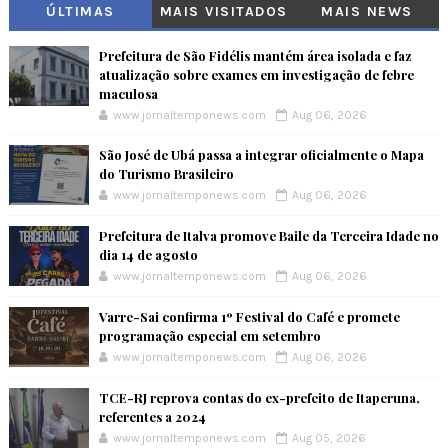
ÚLTIMAS
MAIS VISITADOS
MAIS NEWS
Prefeitura de São Fidélis mantém área isolada e faz
atualização sobre exames em investigação de febre
maculosa
www.jornaltemponews.com
Aug 06, 2026
São José de Ubá passa a integrar oficialmente o Mapa
do Turismo Brasileiro
www.jornaltemponews.com
Aug 06, 2026
Prefeitura de Italva promove Baile da Terceira Idade no
dia 14 de agosto
www.jornaltemponews.com
Aug 06, 2026
Varre-Sai confirma 1º Festival do Café e promete
programação especial em setembro
www.jornaltemponews.com
Aug 06, 2026
TCE-RJ reprova contas do ex-prefeito de Itaperuna,
referentes a 2024
www.jornaltemponews.com
Aug 05, 2026