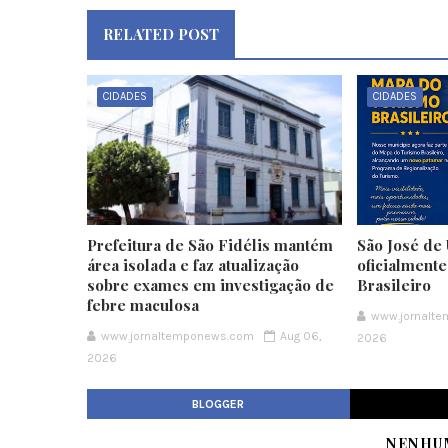
RELATED POST
CIDADES
CIDADES
Prefeitura de São Fidélis mantém
São José de 
área isolada e faz atualização
oficialment
sobre exames em investigação de
Brasileiro
febre maculosa
www.jornalt
www.jornaltemponews.com
Aug 06,
2026
2026
BLOGGER
NENHU