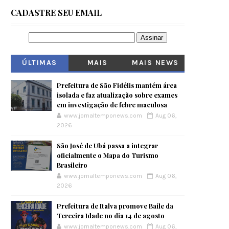
CADASTRE SEU EMAIL
ÚLTIMAS
MAIS
MAIS NEWS
VISITADOS
Prefeitura de São Fidélis mantém área
isolada e faz atualização sobre exames
em investigação de febre maculosa
www.jornaltemponews.com
Aug 06,
2026
São José de Ubá passa a integrar
oficialmente o Mapa do Turismo
Brasileiro
www.jornaltemponews.com
Aug 06,
2026
Prefeitura de Italva promove Baile da
Terceira Idade no dia 14 de agosto
www.jornaltemponews.com
Aug 06,