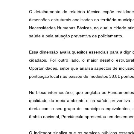
O detalhamento do relatório técnico expõe realidad
dimensões estruturais analisadas no território municip
Necessidades Humanas Básicas, no qual a cidade atin
saúde e pela atuação preventiva de policiamento.
Essa dimensão avalia quesitos essenciais para a dign
cidadãos. Por outro lado, o maior desafio estrutu
Oportunidades, setor que analisa aspectos de inclusão 
pontuação local não passou de modestos 38,81 pontos
No bloco intermediário, que engloba os Fundamento
qualidade do meio ambiente e na saúde preventiva 
direta com o seu grupo de municípios equivalentes, d
âmbito nacional, Porciúncula apresentou um desempen
O indicador sinaliza que os serviços públicos esse