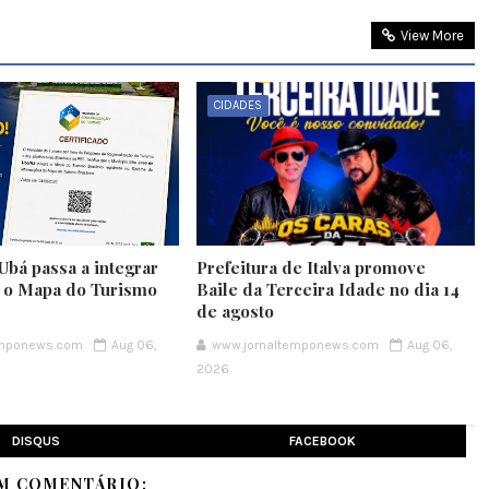
View More
CIDADES
Ubá passa a integrar
Prefeitura de Italva promove
e o Mapa do Turismo
Baile da Terceira Idade no dia 14
de agosto
emponews.com
Aug 06,
www.jornaltemponews.com
Aug 06,
2026
DISQUS
FACEBOOK
M COMENTÁRIO: