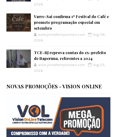
2026
Varre-Sai confirma 1º Festival do Café e
promete programação especial em
setembro
www.jornaltemponews.com
Aug 06,
2026
TCE-RJ reprova contas do ex-prefeito
de Itaperuna, referentes a 2024
www.jornaltemponews.com
Aug 05,
2026
NOVAS PROMOÇÕES - VISION ONLINE