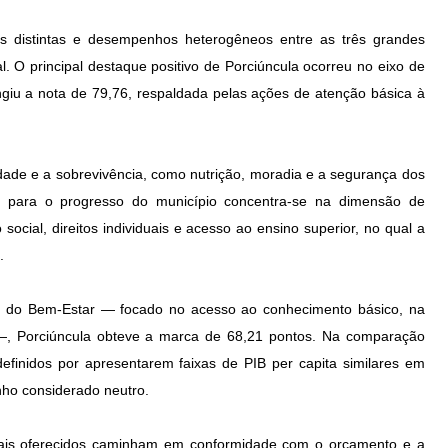
es distintas e desempenhos heterogêneos entre as três grandes
al. O principal destaque positivo de Porciúncula ocorreu no eixo de
giu a nota de 79,76, respaldada pelas ações de atenção básica à
idade e a sobrevivência, como nutrição, moradia e a segurança dos
ral para o progresso do município concentra-se na dimensão de
social, direitos individuais e acesso ao ensino superior, no qual a
.
s do Bem-Estar — focado no acesso ao conhecimento básico, na
—, Porciúncula obteve a marca de 68,21 pontos. Na comparação
efinidos por apresentarem faixas de PIB per capita similares em
ho considerado neutro.
nciais oferecidos caminham em conformidade com o orçamento e a