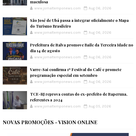
maculosa
www.jornaltemponews.com
Aug 06, 2026
São José de Ubá passa a integrar oficialmente o Mapa
do Turismo Brasileiro
www.jornaltemponews.com
Aug 06, 2026
Prefeitura de Italva promove Baile da Terceira Idade no
dia 14 de agosto
www.jornaltemponews.com
Aug 06, 2026
Varre-Sai confirma 1º Festival do Café e promete
programação especial em setembro
www.jornaltemponews.com
Aug 06, 2026
TCE-RJ reprova contas do ex-prefeito de Itaperuna,
referentes a 2024
www.jornaltemponews.com
Aug 05, 2026
NOVAS PROMOÇÕES - VISION ONLINE