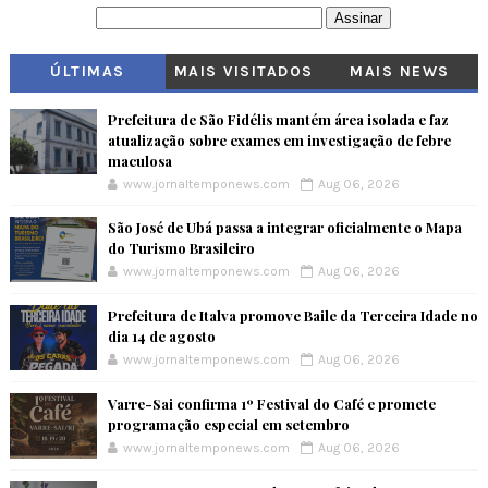
ÚLTIMAS
MAIS VISITADOS
MAIS NEWS
Prefeitura de São Fidélis mantém área isolada e faz
atualização sobre exames em investigação de febre
maculosa
www.jornaltemponews.com
Aug 06, 2026
São José de Ubá passa a integrar oficialmente o Mapa
do Turismo Brasileiro
www.jornaltemponews.com
Aug 06, 2026
Prefeitura de Italva promove Baile da Terceira Idade no
dia 14 de agosto
www.jornaltemponews.com
Aug 06, 2026
Varre-Sai confirma 1º Festival do Café e promete
programação especial em setembro
www.jornaltemponews.com
Aug 06, 2026