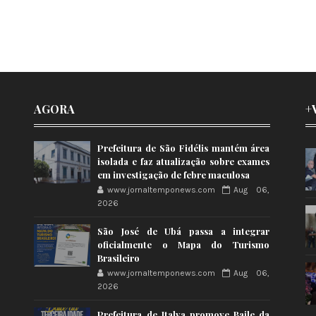
AGORA
+
Prefeitura de São Fidélis mantém área
isolada e faz atualização sobre exames
em investigação de febre maculosa
www.jornaltemponews.com
Aug 06,
2026
São José de Ubá passa a integrar
oficialmente o Mapa do Turismo
Brasileiro
www.jornaltemponews.com
Aug 06,
2026
Prefeitura de Italva promove Baile da