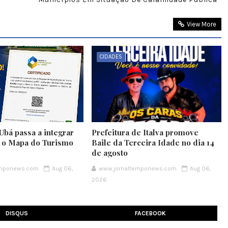
View More
CIDADES
Ubá passa a integrar
Prefeitura de Italva promove
e o Mapa do Turismo
Baile da Terceira Idade no dia 14
de agosto
emponews.com
Aug 06,
www.jornaltemponews.com
Aug 06,
2026
DISQUS
FACEBOOK