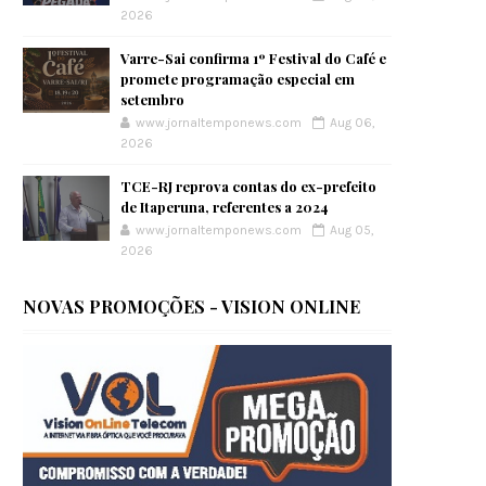
2026
Varre-Sai confirma 1º Festival do Café e
promete programação especial em
setembro
www.jornaltemponews.com
Aug 06,
2026
TCE-RJ reprova contas do ex-prefeito
de Itaperuna, referentes a 2024
www.jornaltemponews.com
Aug 05,
2026
NOVAS PROMOÇÕES - VISION ONLINE