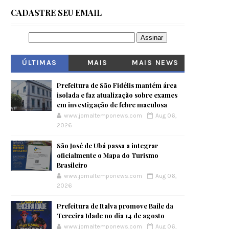
CADASTRE SEU EMAIL
ÚLTIMAS
MAIS
MAIS NEWS
VISITADOS
Prefeitura de São Fidélis mantém área
isolada e faz atualização sobre exames
em investigação de febre maculosa
www.jornaltemponews.com
Aug 06,
2026
São José de Ubá passa a integrar
oficialmente o Mapa do Turismo
Brasileiro
www.jornaltemponews.com
Aug 06,
2026
Prefeitura de Italva promove Baile da
Terceira Idade no dia 14 de agosto
www.jornaltemponews.com
Aug 06,