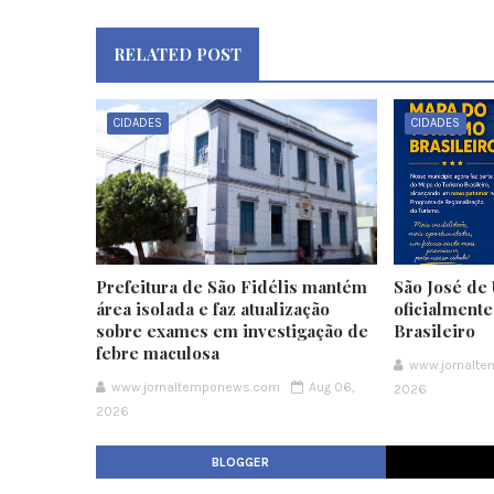
RELATED POST
CIDADES
CIDADES
Prefeitura de São Fidélis mantém
São José de 
área isolada e faz atualização
oficialment
sobre exames em investigação de
Brasileiro
febre maculosa
www.jornalt
www.jornaltemponews.com
Aug 06,
2026
2026
BLOGGER