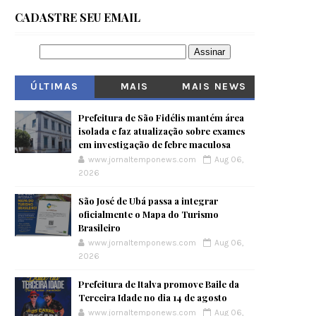
CADASTRE SEU EMAIL
ÚLTIMAS
MAIS
MAIS NEWS
VISITADOS
Prefeitura de São Fidélis mantém área
isolada e faz atualização sobre exames
em investigação de febre maculosa
www.jornaltemponews.com
Aug 06,
2026
São José de Ubá passa a integrar
oficialmente o Mapa do Turismo
Brasileiro
www.jornaltemponews.com
Aug 06,
2026
Prefeitura de Italva promove Baile da
Terceira Idade no dia 14 de agosto
www.jornaltemponews.com
Aug 06,