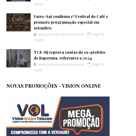
2026
Varre-Sai confirma 1º Festival do Café e
promete programação especial em
setembro
www.jornaltemponews.com
Aug 06,
2026
TCE-RJ reprova contas do ex-prefeito
de Itaperuna, referentes a 2024
www.jornaltemponews.com
Aug 05,
2026
NOVAS PROMOÇÕES - VISION ONLINE