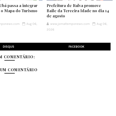
Ubá passa a integrar
Prefeitura de Italva promove
e o Mapa do Turismo
Baile da Terceira Idade no dia 14
de agosto
emponews.com
Aug 06,
www.jornaltemponews.com
Aug 06,
2026
DISQUS
FACEBOOK
M COMENTÁRIO:
 UM COMENTÁRIO