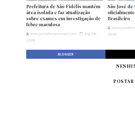
Prefeitura de São Fidélis mantém
São José de 
área isolada e faz atualização
oficialment
sobre exames em investigação de
Brasileiro
febre maculosa
www.jornalt
www.jornaltemponews.com
Aug 06,
2026
2026
BLOGGER
NENHU
POSTAR