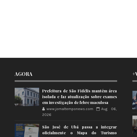
AGORA
+
Prefeitura de São Fidélis mantém área
isolada e faz atualização sobre exames
em investigação de febre maculosa
www.jornaltemponews.com
Aug 06,
2026
São José de Ubá passa a integrar
oficialmente o Mapa do Turismo