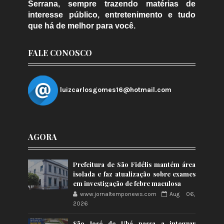
Serrana, sempre trazendo matérias de
interesse público, entretenimento e tudo
que há de melhor para você.
FALE CONOSCO
luizcarlosgomes16@hotmail.com
AGORA
Prefeitura de São Fidélis mantém área
isolada e faz atualização sobre exames
em investigação de febre maculosa
www.jornaltemponews.com
Aug 06,
2026
São José de Ubá passa a integrar