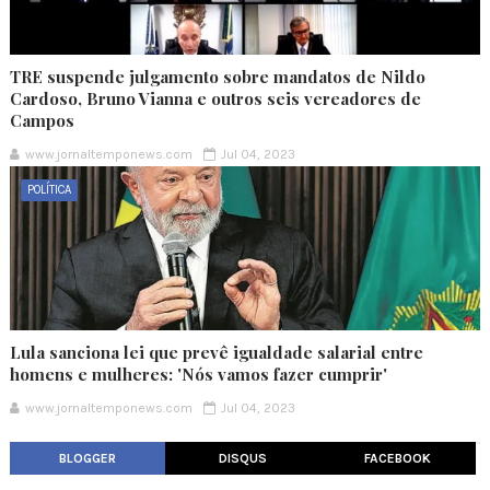
TRE suspende julgamento sobre mandatos de Nildo
Cardoso, Bruno Vianna e outros seis vereadores de
Campos
www.jornaltemponews.com
Jul 04, 2023
POLÍTICA
Lula sanciona lei que prevê igualdade salarial entre
homens e mulheres: 'Nós vamos fazer cumprir'
www.jornaltemponews.com
Jul 04, 2023
BLOGGER
DISQUS
FACEBOOK