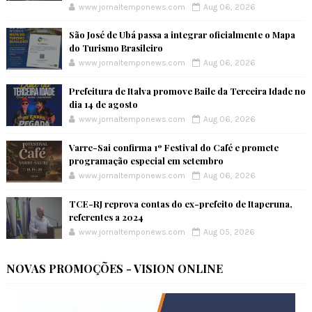
www.jornaltemponews.com
Aug 06, 2026
São José de Ubá passa a integrar oficialmente o Mapa
do Turismo Brasileiro
www.jornaltemponews.com
Aug 06, 2026
Prefeitura de Italva promove Baile da Terceira Idade no
dia 14 de agosto
www.jornaltemponews.com
Aug 06, 2026
Varre-Sai confirma 1º Festival do Café e promete
programação especial em setembro
www.jornaltemponews.com
Aug 06, 2026
TCE-RJ reprova contas do ex-prefeito de Itaperuna,
referentes a 2024
www.jornaltemponews.com
Aug 05, 2026
NOVAS PROMOÇÕES - VISION ONLINE