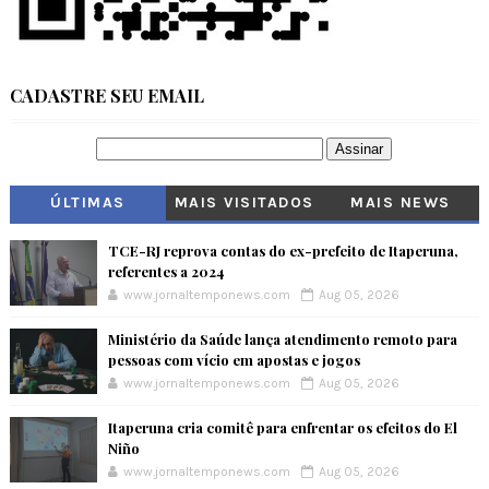
CADASTRE SEU EMAIL
ÚLTIMAS
MAIS VISITADOS
MAIS NEWS
TCE-RJ reprova contas do ex-prefeito de Itaperuna,
referentes a 2024
www.jornaltemponews.com
Aug 05, 2026
Ministério da Saúde lança atendimento remoto para
pessoas com vício em apostas e jogos
www.jornaltemponews.com
Aug 05, 2026
Itaperuna cria comitê para enfrentar os efeitos do El
Niño
www.jornaltemponews.com
Aug 05, 2026