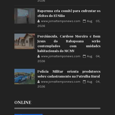
2026
Itaperuna cria comitê para enfrentar os
efeitos do El Niño
www.jornaltemponews.com
Aug 05,
2026
Porciúncula, Cardoso Moreira e Bom
Jesus do Itabapoana serão
contemplados com unidades
habitacionais do MCMV
www.jornaltemponews.com
Aug 04,
2026
Polícia Militar orienta produtores
sobre cadastramento na Patrulha Rural
www.jornaltemponews.com
Aug 04,
2026
ONLINE