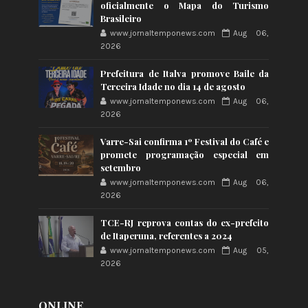
oficialmente o Mapa do Turismo
Brasileiro
www.jornaltemponews.com
Aug 06,
2026
Prefeitura de Italva promove Baile da
Terceira Idade no dia 14 de agosto
www.jornaltemponews.com
Aug 06,
2026
Varre-Sai confirma 1º Festival do Café e
promete programação especial em
setembro
www.jornaltemponews.com
Aug 06,
2026
TCE-RJ reprova contas do ex-prefeito
de Itaperuna, referentes a 2024
www.jornaltemponews.com
Aug 05,
2026
ONLINE