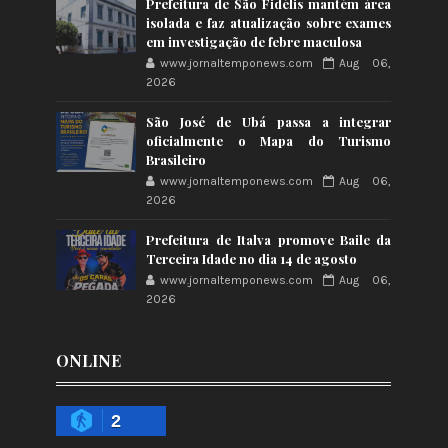
Prefeitura de São Fidélis mantém área
isolada e faz atualização sobre exames
em investigação de febre maculosa
www.jornaltemponews.com
Aug 06,
2026
São José de Ubá passa a integrar
oficialmente o Mapa do Turismo
Brasileiro
www.jornaltemponews.com
Aug 06,
2026
Prefeitura de Italva promove Baile da
Terceira Idade no dia 14 de agosto
www.jornaltemponews.com
Aug 06,
2026
ONLINE
2