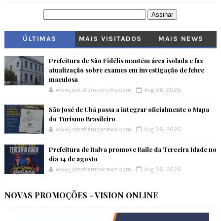
ÚLTIMAS
MAIS VISITADOS
MAIS NEWS
Prefeitura de São Fidélis mantém área isolada e faz
atualização sobre exames em investigação de febre
maculosa
www.jornaltemponews.com
Aug 06, 2026
São José de Ubá passa a integrar oficialmente o Mapa
do Turismo Brasileiro
www.jornaltemponews.com
Aug 06, 2026
Prefeitura de Italva promove Baile da Terceira Idade no
dia 14 de agosto
www.jornaltemponews.com
Aug 06, 2026
NOVAS PROMOÇÕES - VISION ONLINE