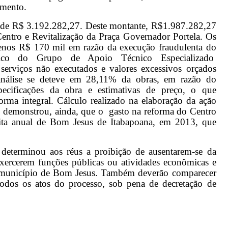
umento.
 de R$ 3.192.282,27. Deste montante, R$1.987.282,27
Centro e Revitalização da Praça Governador Portela. Os
enos R$ 170 mil em razão da execução fraudulenta do
cnico do Grupo de Apoio Técnico Especializado
rviços não executados e valores excessivos orçados
 análise se deteve em 28,11% da obras, em razão do
ecificações da obra e estimativas de preço, o que
orma integral. Cálculo realizado na elaboração da ação
 demonstrou, ainda, que o gasto na reforma do Centro
eita anual de Bom Jesus de Itabapoana, em 2013, que
eterminou aos réus a proibição de ausentarem-se da
ercerem funções públicas ou atividades econômicas e
no município de Bom Jesus. Também deverão comparecer
 todos os atos do processo, sob pena de decretação de