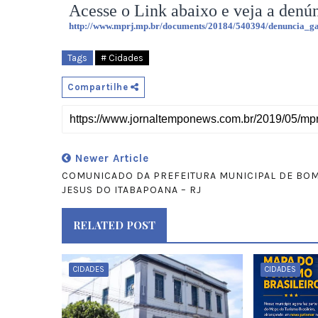
Acesse o Link abaixo e veja a denú
http://www.mprj.mp.br/documents/20184/540394/denuncia_g
Tags
# Cidades
Compartilhe
Newer Article
COMUNICADO DA PREFEITURA MUNICIPAL DE BO
JESUS DO ITABAPOANA – RJ
RELATED POST
CIDADES
CIDADES