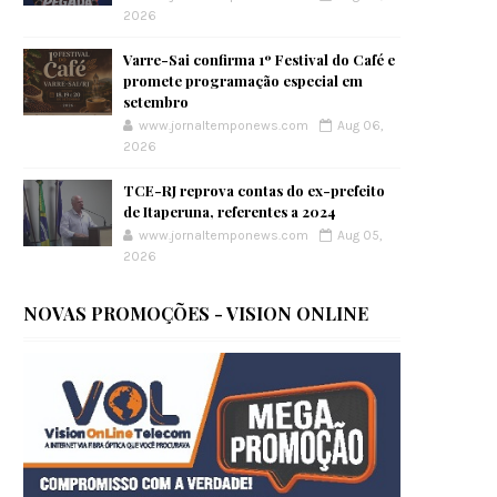
2026
Varre-Sai confirma 1º Festival do Café e
promete programação especial em
setembro
www.jornaltemponews.com
Aug 06,
2026
TCE-RJ reprova contas do ex-prefeito
de Itaperuna, referentes a 2024
www.jornaltemponews.com
Aug 05,
2026
NOVAS PROMOÇÕES - VISION ONLINE