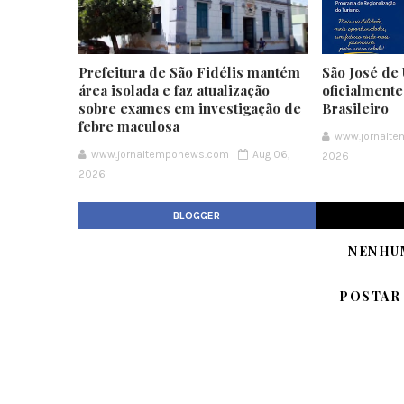
Prefeitura de São Fidélis mantém
São José de 
área isolada e faz atualização
oficialment
sobre exames em investigação de
Brasileiro
febre maculosa
www.jornalt
www.jornaltemponews.com
Aug 06,
2026
2026
BLOGGER
NENHU
POSTAR