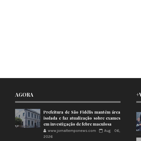
AGORA
+
Prefeitura de São Fidélis mantém área
isolada e faz atualização sobre exames
em investigação de febre maculosa
www.jornaltemponews.com
Aug 06,
2026