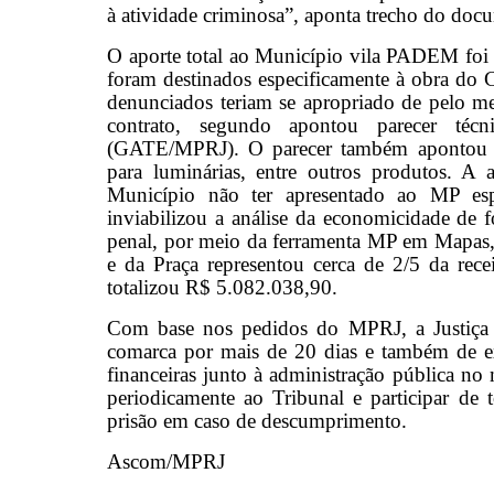
à atividade criminosa”, aponta trecho do doc
O aporte total ao Município vila PADEM foi
foram destinados especificamente à obra do 
denunciados teriam se apropriado de pelo m
contrato, segundo apontou parecer té
(GATE/MPRJ). O parecer também apontou se
para luminárias, entre outros produtos. A
Município não ter apresentado ao MP esp
inviabilizou a análise da economicidade de f
penal, por meio da ferramenta MP em Mapas,
e da Praça representou cerca de 2/5 da rec
totalizou R$ 5.082.038,90.
Com base nos pedidos do MPRJ, a Justiça d
comarca por mais de 20 dias e também de ex
financeiras junto à administração pública 
periodicamente ao Tribunal e participar de
prisão em caso de descumprimento.
Ascom/MPRJ