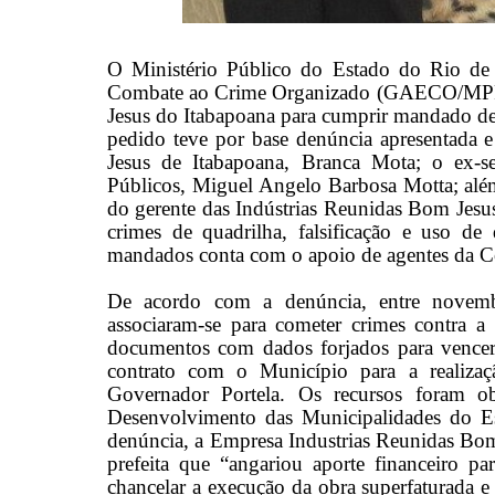
O Ministério Público do Estado do Rio de
Combate ao Crime Organizado (GAECO/MPRJ),
Jesus do Itabapoana para cumprir mandado de b
pedido teve por base denúncia apresentada e
Jesus de Itabapoana, Branca Mota; o ex-se
Públicos, Miguel Angelo Barbosa Motta; alé
do gerente das Indústrias Reunidas Bom Jesus
crimes de quadrilha, falsificação e uso 
mandados conta com o apoio de agentes da C
De acordo com a denúncia, entre novem
associaram-se para cometer crimes contra a
documentos com dados forjados para vencer 
contrato com o Município para a realizaç
Governador Portela. Os recursos foram o
Desenvolvimento das Municipalidades do 
denúncia, a Empresa Industrias Reunidas Bom J
prefeita que “angariou aporte financeiro p
chancelar a execução da obra superfaturada e