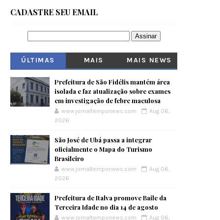
CADASTRE SEU EMAIL
ÚLTIMAS
MAIS
MAIS NEWS
VISITADOS
Prefeitura de São Fidélis mantém área
isolada e faz atualização sobre exames
em investigação de febre maculosa
www.jornaltemponews.com
Aug 06,
2026
São José de Ubá passa a integrar
oficialmente o Mapa do Turismo
Brasileiro
www.jornaltemponews.com
Aug 06,
2026
Prefeitura de Italva promove Baile da
Terceira Idade no dia 14 de agosto
www.jornaltemponews.com
Aug 06,