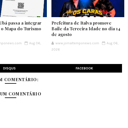
Ubá passa a integrar
Prefeitura de Italva promove
e o Mapa do Turismo
Baile da Terceira Idade no dia 14
de agosto
emponews.com
Aug 06,
www.jornaltemponews.com
Aug 06,
2026
DISQUS
FACEBOOK
M COMENTÁRIO:
 UM COMENTÁRIO