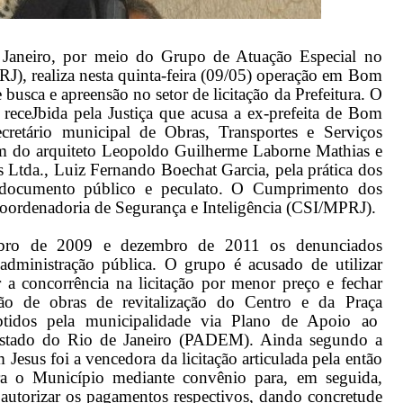
 Janeiro, por meio do Grupo de Atuação Especial no
 realiza nesta quinta-feira (09/05) operação em Bom
usca e apreensão no setor de licitação da Prefeitura. O
 receJbida pela Justiça que acusa a ex-prefeita de Bom
cretário municipal de Obras, Transportes e Serviços
m do arquiteto Leopoldo Guilherme Laborne Mathias e
 Ltda., Luiz Fernando Boechat Garcia, pela prática dos
de documento público e peculato. O Cumprimento dos
oordenadoria de Segurança e Inteligência (CSI/MPRJ).
bro de 2009 e dezembro de 2011 os denunciados
 administração pública. O grupo é acusado de utilizar
a concorrência na licitação por menor preço e fechar
ão de obras de revitalização do Centro e da Praça
btidos pela municipalidade via Plano de Apoio ao
Estado do Rio de Janeiro (PADEM). Ainda segundo a
esus foi a vencedora da licitação articulada pela então
ara o Município mediante convênio para, em seguida,
 autorizar os pagamentos respectivos, dando concretude