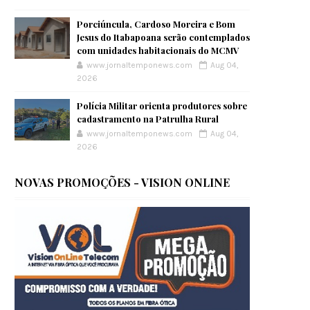
Porciúncula, Cardoso Moreira e Bom
Jesus do Itabapoana serão contemplados
com unidades habitacionais do MCMV
www.jornaltemponews.com
Aug 04,
2026
Polícia Militar orienta produtores sobre
cadastramento na Patrulha Rural
www.jornaltemponews.com
Aug 04,
2026
NOVAS PROMOÇÕES - VISION ONLINE