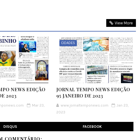
View More
CIDADES
MPO NEWS EDIÇÃO
JORNAL TEMPO NEWS EDIÇÃO
E 2023
95 JANEIRO DE 2023
emponews.com
Mar 23,
www.jornaltemponews.com
Jan 23,
2023
DISQUS
FACEBOOK
M COMENTÁRIO: