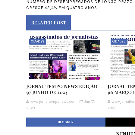
NÚMERO DE DESEMPREGADOS DE LONGO PRAZO
CRESCE 42,4% EM QUATRO ANOS
RELATED POST
CIDADES
CIDADES
JORNAL TEMPO NEWS EDIÇÃO
JORNAL TE
97 JUNHO DE 2023
96 MARÇO D
www.jornaltemponews.com
Jun 17,
www.jornalt
2023
2023
BLOGGER
NENHU