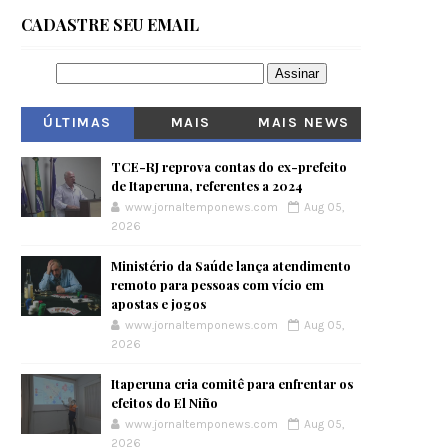
CADASTRE SEU EMAIL
ÚLTIMAS
MAIS
MAIS NEWS
VISITADOS
TCE-RJ reprova contas do ex-prefeito
de Itaperuna, referentes a 2024
www.jornaltemponews.com
Aug 05,
2026
Ministério da Saúde lança atendimento
remoto para pessoas com vício em
apostas e jogos
www.jornaltemponews.com
Aug 05,
2026
Itaperuna cria comitê para enfrentar os
efeitos do El Niño
www.jornaltemponews.com
Aug 05,
2026