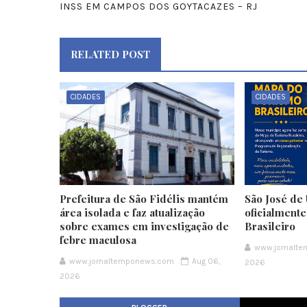
INSS EM CAMPOS DOS GOYTACAZES – RJ
RELATED POST
CIDADES
CIDADES
Prefeitura de São Fidélis mantém
São José de 
área isolada e faz atualização
oficialment
sobre exames em investigação de
Brasileiro
febre maculosa
www.jornalt
www.jornaltemponews.com
Aug 06,
2026
2026