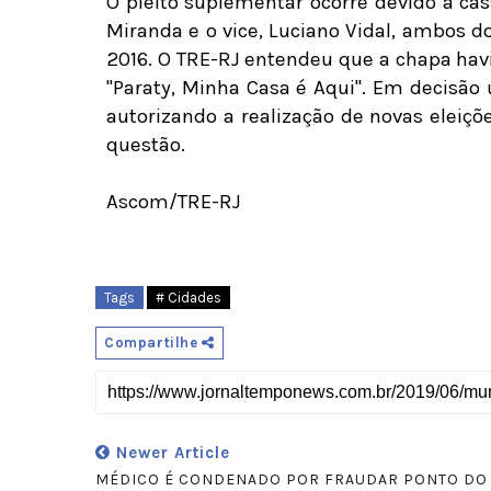
O pleito suplementar ocorre devido à ca
Miranda e o vice, Luciano Vidal, ambos d
2016. O TRE-RJ entendeu que a chapa havi
"Paraty, Minha Casa é Aqui". Em decisão
autorizando a realização de novas eleiç
questão.
Ascom/TRE-RJ
Tags
# Cidades
Compartilhe
Newer Article
MÉDICO É CONDENADO POR FRAUDAR PONTO DO