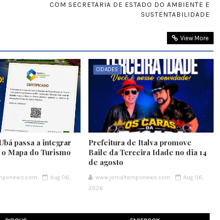
COM SECRETARIA DE ESTADO DO AMBIENTE E
SUSTENTABILIDADE
View More
CIDADES
Ubá passa a integrar
Prefeitura de Italva promove
e o Mapa do Turismo
Baile da Terceira Idade no dia 14
de agosto
emponews.com
Aug 06,
www.jornaltemponews.com
Aug 06,
2026