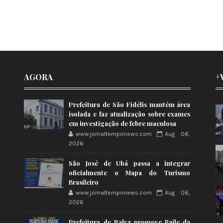
AGORA
+
Prefeitura de São Fidélis mantém área
isolada e faz atualização sobre exames
em investigação de febre maculosa
www.jornaltemponews.com
Aug 06,
2026
São José de Ubá passa a integrar
oficialmente o Mapa do Turismo
Brasileiro
www.jornaltemponews.com
Aug 06,
2026
Prefeitura de Italva promove Baile da