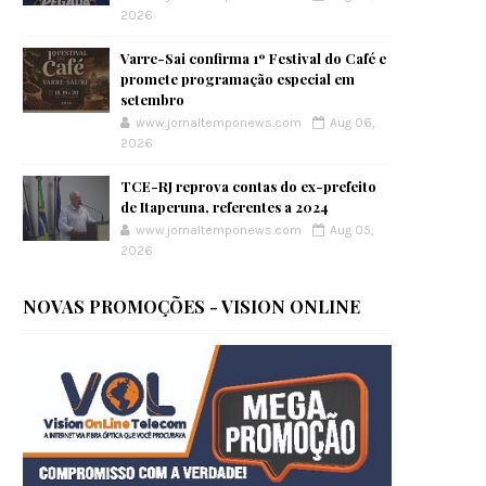
2026
Varre-Sai confirma 1º Festival do Café e
promete programação especial em
setembro
www.jornaltemponews.com
Aug 06,
2026
TCE-RJ reprova contas do ex-prefeito
de Itaperuna, referentes a 2024
www.jornaltemponews.com
Aug 05,
2026
NOVAS PROMOÇÕES - VISION ONLINE