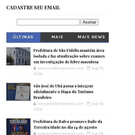
CADASTRE SEU EMAIL
ÚLTIMAS
MAIS
MAIS NEWS
VISITADOS
Prefeitura de São Fidélis mantém área
isolada e faz atualização sobre exames
em investigação de febre maculosa
www.jornaltemponews.com
Aug 06,
2026
São José de Ubá passa a integrar
oficialmente o Mapa do Turismo
Brasileiro
www.jornaltemponews.com
Aug 06,
2026
Prefeitura de Italva promove Baile da
Terceira Idade no dia 14 de agosto
www.jornaltemponews.com
Aug 06,