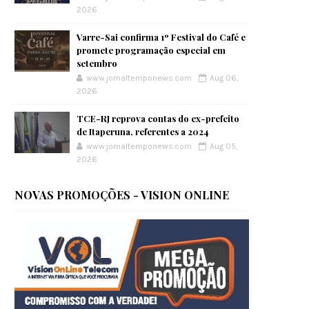
2026
Varre-Sai confirma 1º Festival do Café e
promete programação especial em
setembro
www.jornaltemponews.com
Aug 06,
2026
TCE-RJ reprova contas do ex-prefeito
de Itaperuna, referentes a 2024
www.jornaltemponews.com
Aug 05,
2026
NOVAS PROMOÇÕES - VISION ONLINE