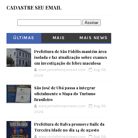
CADASTRE SEU EMAIL
ÚLTIMAS
MAIS
MAIS NEWS
VISITADOS
Prefeitura de São Fidélis mantém área
isolada e faz atualização sobre exames
em investigação de febre maculosa
www.jornaltemponews.com
Aug 06,
2026
São José de Ubá passa a integrar
oficialmente o Mapa do Turismo
Brasileiro
www.jornaltemponews.com
Aug 06,
2026
Prefeitura de Italva promove Baile da
Terceira Idade no dia 14 de agosto
www.jornaltemponews.com
Aug 06,