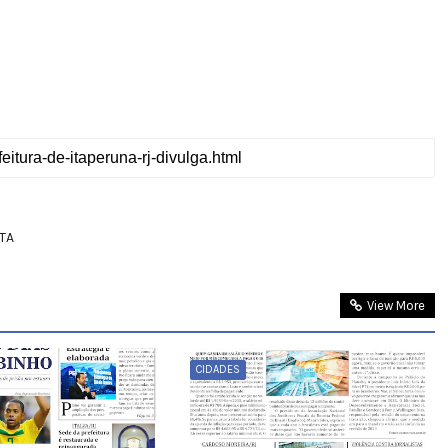
TA
View More
CIDADES