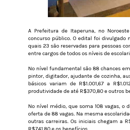
A Prefeitura de Itaperuna, no Noroest
concurso público. O edital foi divulgado 
quais 23 são reservadas para pessoas com
entre cargos de todos os níveis de escolari
No nível fundamental são 88 chances em c
pintor, digitador, ajudante de cozinha, au
básicos variam de R$1.001,67 a R$1.01
produtividade de até R$370,80 e outros be
No nível médio, que soma 108 vagas, o 
oferta de 88 vagas. Na mesma escolarida
outras carreiras. Os iniciais chegam a R
R$741,80 e os benefícios.