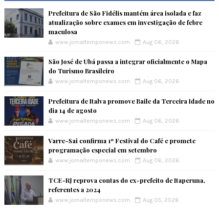
Prefeitura de São Fidélis mantém área isolada e faz
atualização sobre exames em investigação de febre
maculosa
www.jornaltemponews.com
Aug 06, 2026
São José de Ubá passa a integrar oficialmente o Mapa
do Turismo Brasileiro
www.jornaltemponews.com
Aug 06, 2026
Prefeitura de Italva promove Baile da Terceira Idade no
dia 14 de agosto
www.jornaltemponews.com
Aug 06, 2026
Varre-Sai confirma 1º Festival do Café e promete
programação especial em setembro
www.jornaltemponews.com
Aug 06, 2026
TCE-RJ reprova contas do ex-prefeito de Itaperuna,
referentes a 2024
www.jornaltemponews.com
Aug 05, 2026