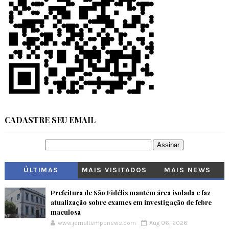
CADASTRE SEU EMAIL
ÚLTIMAS
MAIS VISITADOS
MAIS NEWS
Prefeitura de São Fidélis mantém área isolada e faz
atualização sobre exames em investigação de febre
maculosa
www.jornaltemponews.com
Aug 06, 2026