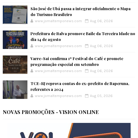
São José de Ubá passa a integrar oficialmente o Mapa
do Turismo Brasileiro
www.jornaltemponews.com
Aug 06, 2026
Prefeitura de Italva promove Baile da Terceira Idade no
dia 14 de agosto
www.jornaltemponews.com
Aug 06, 2026
Varre-Sai confirma 1º Festival do Café e promete
programação especial em setembro
www.jornaltemponews.com
Aug 06, 2026
TCE-RJ reprova contas do ex-prefeito de Itaperuna,
referentes a 2024
www.jornaltemponews.com
Aug 05, 2026
NOVAS PROMOÇÕES - VISION ONLINE