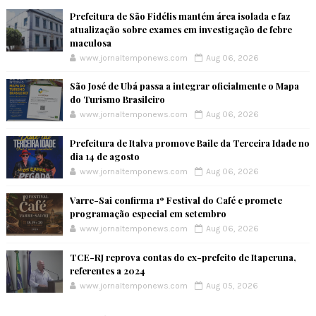
Prefeitura de São Fidélis mantém área isolada e faz
atualização sobre exames em investigação de febre
maculosa
www.jornaltemponews.com
Aug 06, 2026
São José de Ubá passa a integrar oficialmente o Mapa
do Turismo Brasileiro
www.jornaltemponews.com
Aug 06, 2026
Prefeitura de Italva promove Baile da Terceira Idade no
dia 14 de agosto
www.jornaltemponews.com
Aug 06, 2026
Varre-Sai confirma 1º Festival do Café e promete
programação especial em setembro
www.jornaltemponews.com
Aug 06, 2026
TCE-RJ reprova contas do ex-prefeito de Itaperuna,
referentes a 2024
www.jornaltemponews.com
Aug 05, 2026