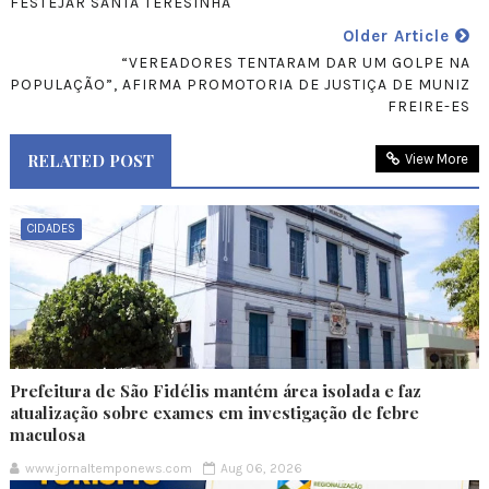
FESTEJAR SANTA TERESINHA
Older Article
“VEREADORES TENTARAM DAR UM GOLPE NA
POPULAÇÃO”, AFIRMA PROMOTORIA DE JUSTIÇA DE MUNIZ
FREIRE-ES
RELATED POST
View More
CIDADES
Prefeitura de São Fidélis mantém área isolada e faz
atualização sobre exames em investigação de febre
maculosa
www.jornaltemponews.com
Aug 06, 2026