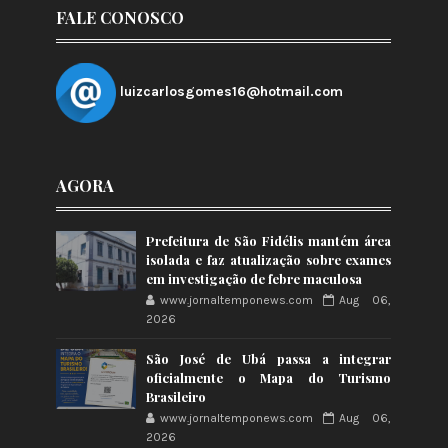
FALE CONOSCO
luizcarlosgomes16@hotmail.com
AGORA
Prefeitura de São Fidélis mantém área
isolada e faz atualização sobre exames
em investigação de febre maculosa
www.jornaltemponews.com
Aug 06,
2026
São José de Ubá passa a integrar
oficialmente o Mapa do Turismo
Brasileiro
www.jornaltemponews.com
Aug 06,
2026