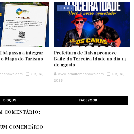
CIDADES
Ubá passa a integrar
Prefeitura de Italva promove
e o Mapa do Turismo
Baile da Terceira Idade no dia 14
de agosto
emponews.com
Aug 06,
www.jornaltemponews.com
Aug 06,
2026
DISQUS
FACEBOOK
M COMENTÁRIO:
 UM COMENTÁRIO