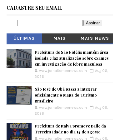
CADASTRE SEU EMAIL
ÚLTIMAS
MAIS
MAIS NEWS
VISITADOS
Prefeitura de São Fidélis mantém área
isolada e faz atualização sobre exames
em investigação de febre maculosa
www.jornaltemponews.com
Aug 06,
2026
São José de Ubá passa a integrar
oficialmente o Mapa do Turismo
Brasileiro
www.jornaltemponews.com
Aug 06,
2026
Prefeitura de Italva promove Baile da
Terceira Idade no dia 14 de agosto
www.jornaltemponews.com
Aug 06,