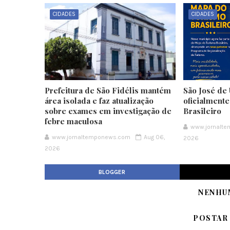
CIDADES
CIDADES
Prefeitura de São Fidélis mantém
São José de 
área isolada e faz atualização
oficialment
sobre exames em investigação de
Brasileiro
febre maculosa
www.jornalt
www.jornaltemponews.com
Aug 06,
2026
2026
BLOGGER
NENHU
POSTAR