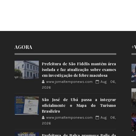
AGORA
+
Prefeitura de São Fidélis mantém área
isolada e faz atualização sobre exames
em investigação de febre maculosa
www.jornaltemponews.com
Aug 06,
2026
São José de Ubá passa a integrar
oficialmente o Mapa do Turismo
Brasileiro
www.jornaltemponews.com
Aug 06,
2026
Prefeitura de Italva promove Baile da