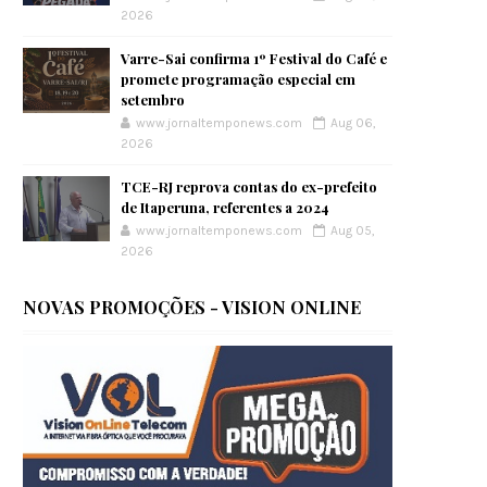
2026
Varre-Sai confirma 1º Festival do Café e
promete programação especial em
setembro
www.jornaltemponews.com
Aug 06,
2026
TCE-RJ reprova contas do ex-prefeito
de Itaperuna, referentes a 2024
www.jornaltemponews.com
Aug 05,
2026
NOVAS PROMOÇÕES - VISION ONLINE