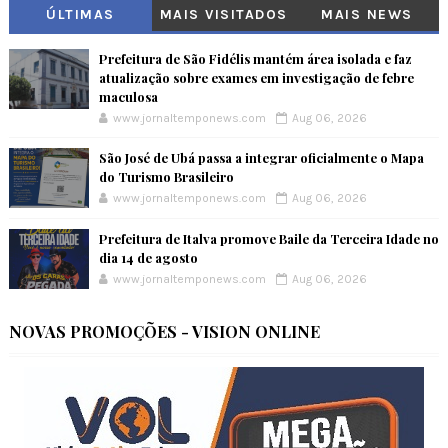
ÚLTIMAS
MAIS VISITADOS
MAIS NEWS
Prefeitura de São Fidélis mantém área isolada e faz
atualização sobre exames em investigação de febre
maculosa
www.jornaltemponews.com
Aug 06, 2026
São José de Ubá passa a integrar oficialmente o Mapa
do Turismo Brasileiro
www.jornaltemponews.com
Aug 06, 2026
Prefeitura de Italva promove Baile da Terceira Idade no
dia 14 de agosto
www.jornaltemponews.com
Aug 06, 2026
NOVAS PROMOÇÕES - VISION ONLINE