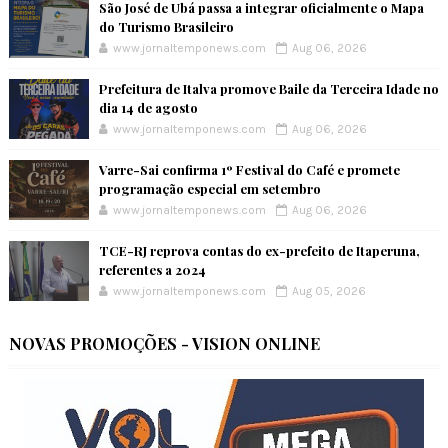
São José de Ubá passa a integrar oficialmente o Mapa
do Turismo Brasileiro
www.jornaltemponews.com
Aug 06, 2026
Prefeitura de Italva promove Baile da Terceira Idade no
dia 14 de agosto
www.jornaltemponews.com
Aug 06, 2026
Varre-Sai confirma 1º Festival do Café e promete
programação especial em setembro
www.jornaltemponews.com
Aug 06, 2026
TCE-RJ reprova contas do ex-prefeito de Itaperuna,
referentes a 2024
www.jornaltemponews.com
Aug 05, 2026
NOVAS PROMOÇÕES - VISION ONLINE