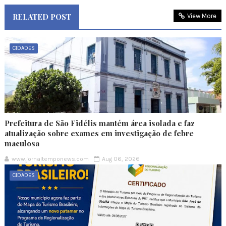
RELATED POST
View More
CIDADES
Prefeitura de São Fidélis mantém área isolada e faz
atualização sobre exames em investigação de febre
maculosa
www.jornaltemponews.com
Aug 06, 2026
CIDADES