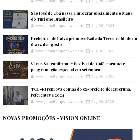
www.jornaltemponews.com
Aug 06, 2026
São José de Ubá passa a integrar oficialmente o Mapa
do Turismo Brasileiro
www.jornaltemponews.com
Aug 06, 2026
Prefeitura de Italva promove Baile da Terceira Idade no
dia 14 de agosto
www.jornaltemponews.com
Aug 06, 2026
Varre-Sai confirma 1º Festival do Café e promete
programação especial em setembro
www.jornaltemponews.com
Aug 06, 2026
TCE-RJ reprova contas do ex-prefeito de Itaperuna,
referentes a 2024
www.jornaltemponews.com
Aug 05, 2026
NOVAS PROMOÇÕES - VISION ONLINE