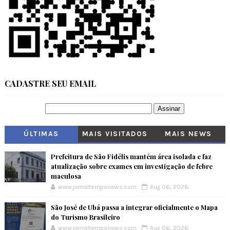
CADASTRE SEU EMAIL
ÚLTIMAS
MAIS VISITADOS
MAIS NEWS
Prefeitura de São Fidélis mantém área isolada e faz
atualização sobre exames em investigação de febre
maculosa
www.jornaltemponews.com
Aug 06, 2026
São José de Ubá passa a integrar oficialmente o Mapa
do Turismo Brasileiro
www.jornaltemponews.com
Aug 06, 2026