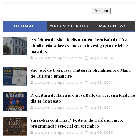
ÚLTIMAS
MAIS VISITADOS
MAIS NEWS
Prefeitura de São Fidélis mantém área isolada e faz
atualização sobre exames em investigação de febre
maculosa
www.jornaltemponews.com
Aug 06, 2026
São José de Ubá passa a integrar oficialmente o Mapa
do Turismo Brasileiro
www.jornaltemponews.com
Aug 06, 2026
Prefeitura de Italva promove Baile da Terceira Idade no
dia 14 de agosto
www.jornaltemponews.com
Aug 06, 2026
Varre-Sai confirma 1º Festival do Café e promete
programação especial em setembro
www.jornaltemponews.com
Aug 06, 2026