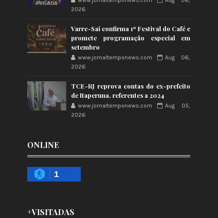
www.jornaltemponews.com
Aug 06,
2026
Varre-Sai confirma 1º Festival do Café e
promete programação especial em
setembro
www.jornaltemponews.com
Aug 06,
2026
TCE-RJ reprova contas do ex-prefeito
de Itaperuna, referentes a 2024
www.jornaltemponews.com
Aug 05,
2026
ONLINE
1
+VISITADAS