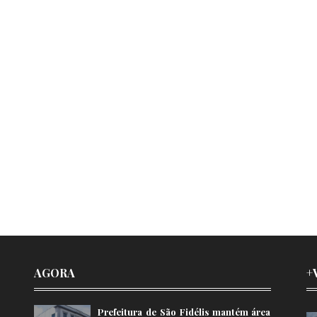
AGORA
+
Prefeitura de São Fidélis mantém área