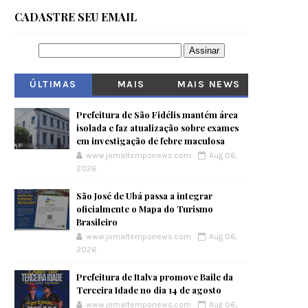
CADASTRE SEU EMAIL
ÚLTIMAS
MAIS
MAIS NEWS
VISITADOS
Prefeitura de São Fidélis mantém área
isolada e faz atualização sobre exames
em investigação de febre maculosa
www.jornaltemponews.com
Aug 06,
2026
São José de Ubá passa a integrar
oficialmente o Mapa do Turismo
Brasileiro
www.jornaltemponews.com
Aug 06,
2026
Prefeitura de Italva promove Baile da
Terceira Idade no dia 14 de agosto
www.jornaltemponews.com
Aug 06,